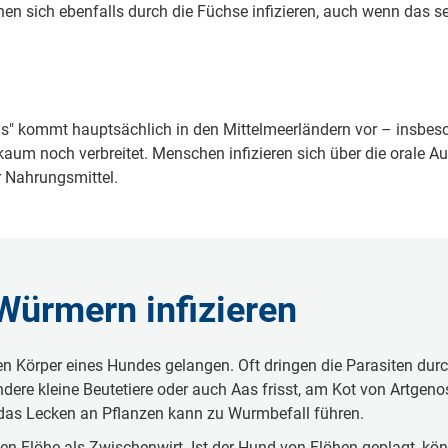
n sich ebenfalls durch die Füchse infizieren, auch wenn das s
kommt hauptsächlich in den Mittelmeerländern vor – insbesonde
r kaum noch verbreitet. Menschen infizieren sich über die orale
r Nahrungsmittel.
Würmern infizieren
 Körper eines Hundes gelangen. Oft dringen die Parasiten durc
dere kleine Beutetiere oder auch Aas frisst, am Kot von Artgenos
 das Lecken an Pflanzen kann zu Wurmbefall führen.
 Flöhe als Zwischenwirt. Ist der Hund von Flöhen geplagt, könn