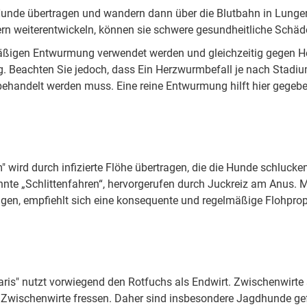
Hunde übertragen und wandern dann über die Blutbahn in Lung
n weiterentwickeln, können sie schwere gesundheitliche Schäd
nemäßigen Entwurmung verwendet werden und gleichzeitig gegen 
ng. Beachten Sie jedoch, dass Ein Herzwurmbefall je nach Stad
handelt werden muss. Eine reine Entwurmung hilft hier gegeben
ird durch infizierte Flöhe übertragen, die die Hunde schluck
te „Schlittenfahren“, hervorgerufen durch Juckreiz am Anus. Me
en, empfiehlt sich eine konsequente und regelmäßige Flohprop
is" nutzt vorwiegend den Rotfuchs als Endwirt. Zwischenwirte
rte Zwischenwirte fressen. Daher sind insbesondere Jagdhunde ge