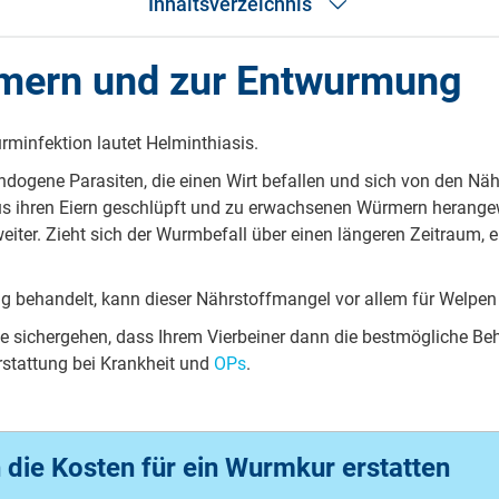
Inhaltsverzeichnis
mern und zur Entwurmung
Allgemeines zu Würmern und zur Entwurmung
Welche Würmer sind unter Hunden verbreitet?
So entsteht eine Infektion
Wie stelle ich fest, ob mein Hund Würmer hat?
rminfektion lautet Helminthiasis.
Folgen einer Wurminfektion
dogene Parasiten, die einen Wirt befallen und sich von den Nä
Die richtige Entwurmung
s ihren Eiern geschlüpft und zu erwachsenen Würmern herangewa
Entwurmungsschema
Wurmkur: Arten
iter. Zieht sich der Wurmbefall über einen längeren Zeitraum, 
Wurmkur: Nebenwirkungen
Alternativen zur chemischen Entwurmung
Was kosten Wurmkuren?
g behandelt, kann dieser Nährstoffmangel vor allem für Welpen 
Häufige Fragen
e sichergehen, dass Ihrem Vierbeiner dann die bestmögliche B
rstattung bei Krankheit und
OPs
.
 die Kosten für ein Wurmkur erstatten