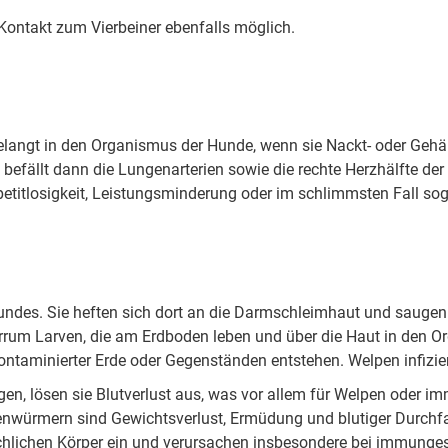
Kontakt zum Vierbeiner ebenfalls möglich.
angt in den Organismus der Hunde, wenn sie Nackt- oder Gehä
befällt dann die Lungenarterien sowie die rechte Herzhälfte der
titlosigkeit, Leistungsminderung oder im schlimmsten Fall sog
des. Sie heften sich dort an die Darmschleimhaut und saugen 
rum Larven, die am Erdboden leben und über die Haut in den Or
ontaminierter Erde oder Gegenständen entstehen. Welpen infizie
, lösen sie Blutverlust aus, was vor allem für Welpen oder i
enwürmern sind Gewichtsverlust, Ermüdung und blutiger Durchfall
hlichen Körper ein und verursachen insbesondere bei immunge