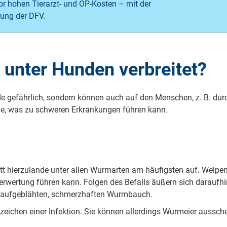
r hohen Tierarzt- und OP-Kosten – mit der
ung der DFV.
unter Hunden verbreitet?
de gefährlich, sondern können auch auf den Menschen, z. B. du
ne, was zu schweren Erkrankungen führen kann.
tt hierzulande unter allen Wurmarten am häufigsten auf. Welpen 
verwertung führen kann. Folgen des Befalls äußern sich darauf
n aufgeblähten, schmerzhaften Wurmbauch.
eichen einer Infektion. Sie können allerdings Wurmeier aussch