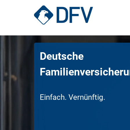
Deutsche
Hundekrankenversicherung
Familien­versicher
Katzenkrankenversicherung
Einfach. Vernünftig.