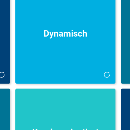
n-
Als dynamisches Unternehmen mit flachen
em
Hierarchien fördern wir hybrides Arbeiten
it
und ermöglichen eine schnelle
B
d.
Produktentwicklung.
Dynamisch
er
Wir bleiben flexibel und anpassungsfähig in
es
einem sich ständig verändernden Markt.
ie
k.
Kundenorientiert
ch
Unsere DFV-App ist die bestbewertete
ie
Versicherungs-App Deutschlands und App
en
des Jahres im Bereich Versicherung. Sie
t.
ermöglicht es unseren Kundinnen und