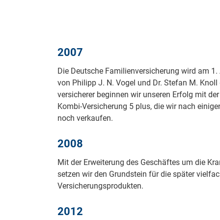
2007
Die Deut­sche Fa­mi­li­en­ver­si­che­rung wird am 1
von Phi­lipp J. N. Vo­gel und Dr. Ste­fan M. Knoll ge­
ver­si­che­rer be­gin­nen wir un­se­ren Er­folg mit der
Kom­bi-Ver­si­che­rung 5 plus, die wir nach ei­ni­ge
noch ver­kau­fen.
2008
Mit der Erweiterung des Geschäftes um die Kr
setzen wir den Grundstein für die später vielf
Versicherungsprodukten.
2012