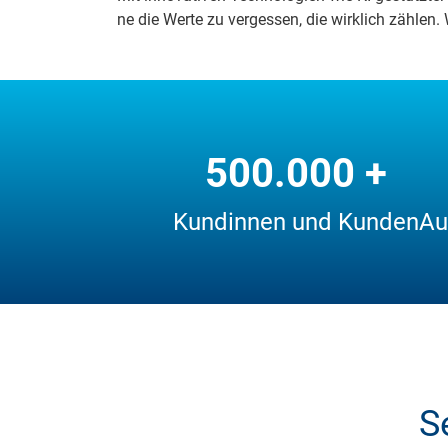
ne die Wer­te zu ver­ges­sen, die wirk­lich zäh­len. W
500.000 +
Kundinnen und Kunden
Au
S