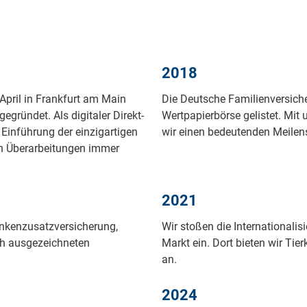
2018
. April in Frank­furt am Main
Die Deut­sche Fa­mi­lien­ver­si­c
grün­det. Als di­gi­ta­ler Di­rekt­
Wert­pa­pier­bör­se ge­lis­tet. Mit
 Ein­füh­rung der ein­zig­ar­ti­gen
wir ei­nen be­deu­ten­den Mei­len­
n Über­ar­bei­tun­gen im­mer
2021
ankenzusatzversicherung,
Wir stoßen die Internationalis
ach ausgezeichneten
Markt ein. Dort bieten wir Ti
an.
2024