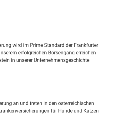
he­rung wird im Prime Stan­dard der Frank­fur­ter
 un­se­rem er­folg­rei­chen Bör­sen­gang er­rei­chen
stein in un­se­rer Un­ter­neh­mens­ge­schich­te.
ierung an und treten in den österreichischen
erkrankenversicherungen für Hunde und Katzen