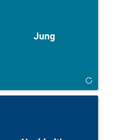
Wir sind ein junges Unternehmen, das 2007
gegründet wurde und innerhalb der
elegschaft einen Altersdurchschnitt von 38
Jahren aufweist.
Jung
Mit mehr als 100.000 Followern auf TikTok
legen wir zudem großen Wert auf die
Ansprache einer jungen Zielgruppe.
Nachhaltig
Nachhaltigkeit ist ein fester Bestandteil
unserer Unternehmenskultur.
Wir verfügen über ein ausgezeichnetes ESG-