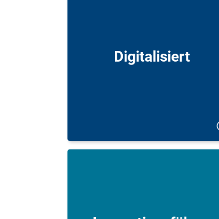
Unsere Kunden können alle Angelege
heiten rund um ihre Versicherungen bequ
online regeln und sparen dabei viel Ze
und Aufwan
Digitalisiert
Mit unserem DFV-Kundenportal und d
DFV-App, die als Versicherungs-App d
Jahres ausgezeichnet wurde, behalten s
alles einfach und bequem im Blic
Innovationsführer
Als Innovationsführer wurden wir mehrfa
ausgezeichnet und haben mit DFV Snap d
erste On-Demand-Versicherung auf d
Markt gebrach