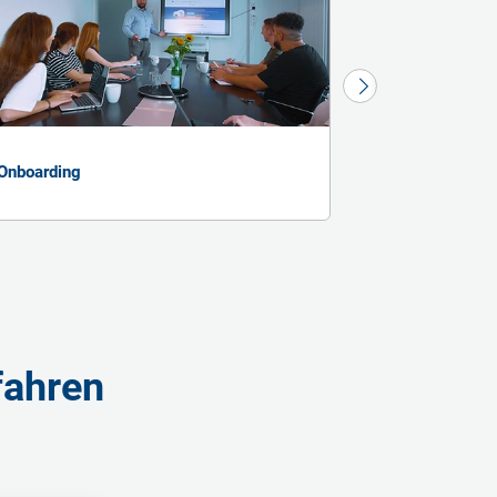
Onboarding
Sommerfest
fahren