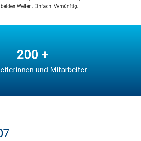
 bei­den Wel­ten. Ein­fach. Ver­nünf­tig.
200 +
eiterinnen und Mitarbeiter
07