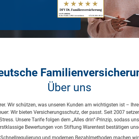
eutsche Familienversicheru
Über uns
i­che­rer. Wir schüt­zen, was un­se­ren Kun­den am wich­tigs­ten ist – Ih­re
u­er: Wir bie­ten Ver­si­che­rungs­schutz, der passt. Seit 2007 set­zen w
ress. Un­se­re Ta­ri­fe fol­gen dem „Al­les drin“-Prin­zip, so­dass un­s
st­klas­sige Be­wer­tun­gen von Stif­tung Wa­ren­test be­stä­tigen un­
­ter Schnell­re­gu­lie­rung und mo­der­nen Be­zahl­me­tho­den ma­chen wi