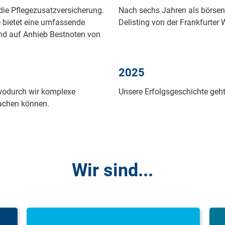
 die Pflegezusatzversicherung.
Nach sechs Jahren als börsen
 bietet eine umfassende
Delisting von der Frankfurter 
und auf Anhieb Bestnoten von
2025
 wodurch wir komplexe
Un­se­re Er­folgs­ge­schich­te geht 
fachen können.
Wir sind...
Dynamisch