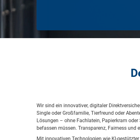
D
Wir sind ein in­no­va­ti­ver, di­gi­ta­ler Di­rekt­ver­s
Sin­gle oder Groß­fa­mi­lie, Tier­freund oder Aben­te
Lö­sun­gen – oh­ne Fach­la­tein, Pa­pier­kram oder St
be­fas­sen müs­sen. Trans­pa­renz, Fair­ness und er
Mit in­no­va­ti­ven Tech­no­lo­gi­en wie KI-ge­stütz