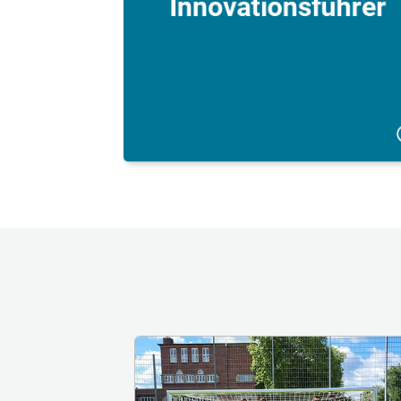
Innovationsführer
Wir sind Rekord-Testsieger bei Stiftu
Warentest und setzen kontinuierlich ne
Impulse in der Branch