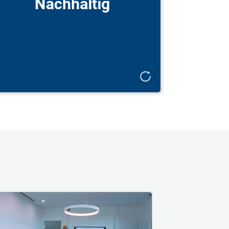
Nachhaltig
Rating, bieten papierlose Policen an und
begeistern unsere Kundinnen, Kunden,
Mitarbeiterinnen und Mitarbeiter mit
unseren eigenen Bienen auf dem Dach, die
uns mit frischem Honig versorgen.