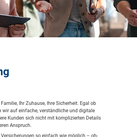
ng
 Fa­mi­lie, Ihr Zu­hau­se, Ih­re Si­cher­heit. Egal ob
ir auf ein­fa­che, ver­ständ­li­che und di­gi­ta­le
e­re Kun­den sich nicht mit kom­pli­zier­ten De­tails
se­ren An­spruch.
r Ver­si­che­run­gen so ein­fach wie mög­lich – oh­