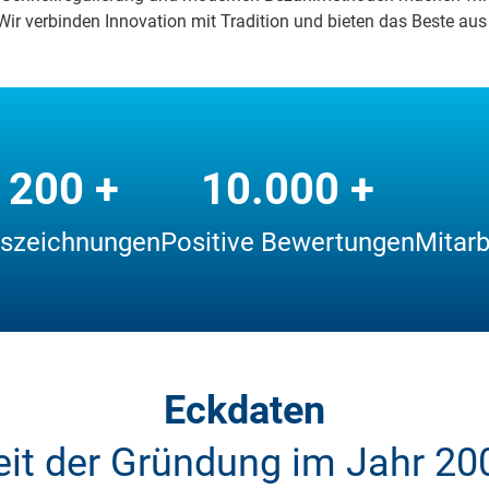
ir ver­bin­den In­no­va­ti­on mit Tra­di­ti­on und bie­ten das Bes­te aus
200 +
10.000 +
szeichnungen
Positive Bewertungen
Mitarb
Eckdaten
eit der Gründung im Jahr 20