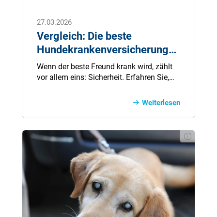
27.03.2026
Vergleich: Die beste
Hundekrankenversicherung
2026 finden & absichern
Wenn der beste Freund krank wird, zählt
vor allem eins: Sicherheit. Erfahren Sie,
wie Sie Ihren Hund mit der richtigen
Krankenversicherung optimal schützen –
Weiterlesen
und sich selbst vor hohen Tierarztkosten
bewahren. Jetzt vergleichen und beruhigt
vorsorgen.