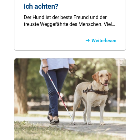
ich achten?
Der Hund ist der beste Freund und der
treuste Weggefährte des Menschen. Viele
haben schon lange den Wunsch, einer
Fellnase ein liebevolles Zuhause zu
Weiterlesen
schenken. Nachdem Sie sichergestellt
haben, dass Sie die Verantwortung für
einen Hund übernehmen können, steht
dem Kauf eines Vierbeiners nichts mehr
im Wege. Doch bevor Sie einen Hund
kaufen, sollten Sie einige Punkte
unbedingt berücksichtigen.