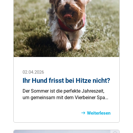
02.04.2026
Ihr Hund frisst bei Hitze nicht?
Der Sommer ist die perfekte Jahreszeit,
um gemeinsam mit dem Vierbeiner Spaß
zu haben. Doch wenn es abends nach
Hause geht, wartet die Überraschung: Sie
Weiterlesen
geben Ihrem Hund das sonst so
heißgeliebte Futter, aber er frisst es nicht!
Erfahren Sie hier, worauf Sie beim Füttern