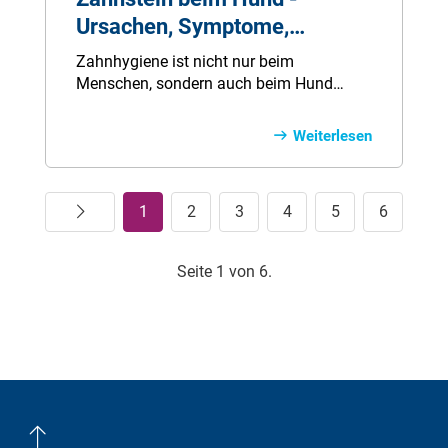
Ursachen, Symptome,
Behandlung
Zahnhygiene ist nicht nur beim
Menschen, sondern auch beim Hund
wichtig, denn sonst kann schnell
Zahnstein entstehen. Hier gibt´s alle Infos
Weiterlesen
zu Vorbeugung, Symptomen und
Behandlung.
Weiter
1
2
3
4
5
6
Seite 1 von 6.