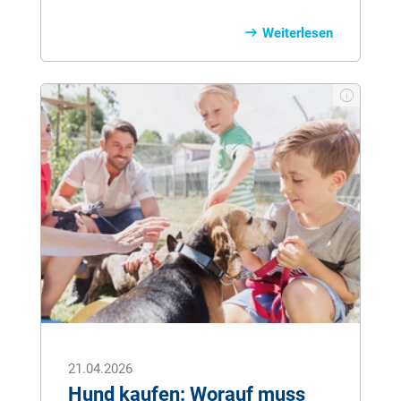
Leben. Ob Krankheit, Alter oder
Schmerzen – manchmal bleibt nur der
Weiterlesen
letzte Weg. Unser Ratgeber erklärt
einfühlsam, wann das Einschläfern eines
Hundes sinnvoll sein kann und wie der
Abschied so sanft wie möglich gestaltet
wird.
21.04.2026
Hund kaufen: Worauf muss