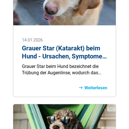
14.01.2026
Grauer Star (Katarakt) beim
Hund - Ursachen, Symptome,
Behandlung
Grauer Star beim Hund bezeichnet die
Trübung der Augenlinse, wodurch das
Sehvermögen des Hundes massiv
eingeschränkt wird. Hier gibt es alle
Weiterlesen
Informationen zu Ursachen, Symptomen
und Behandlung.