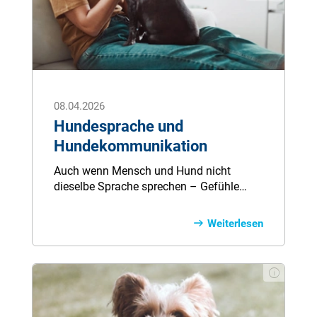
08.04.2026
Hundesprache und
Hundekommunikation
Auch wenn Mensch und Hund nicht
dieselbe Sprache sprechen – Gefühle
auszudrücken, bedarf oft nicht vieler
Worte. Durch Mimik, Gestik, Berührung
Weiterlesen
oder die Stimme kann man Botschaften
senden und seine Gefühle deutlich zeigen.
So, dass auch der Hund ein „Ich liebe
dich“ versteht.